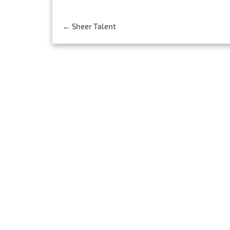
Post
←
Sheer Talent
navigation