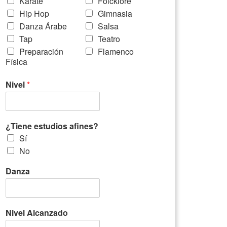
Karate
Folcklore
Hip Hop
Gimnasia
Danza Árabe
Salsa
Tap
Teatro
Preparación
Flamenco
Física
Nivel
*
¿Tiene estudios afines?
Sí
No
Danza
Nivel Alcanzado