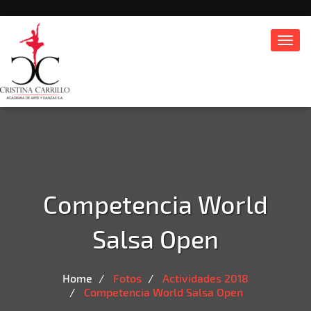
Toggl
navig
Competencia World
Salsa Open
Home
Fotos
Actividades 2018
Competencia World Salsa Open