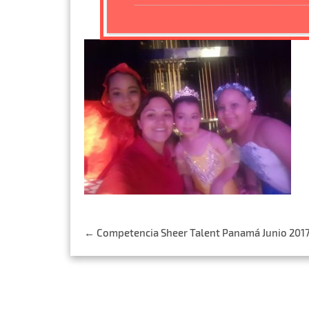
Post
←
Competencia Sheer Talent Panamá Junio 201
navigation