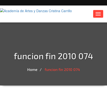
Toggl
navig
funcion fin 2010 074
Home
funcion fin 2010 074