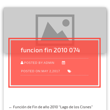
funcion fin 2010 074
POSTED BY:ADMIN
POSTED ON:MAY 2,2017
Post
←
Función de Fin de año 2010 “Lago de los Cisnes”